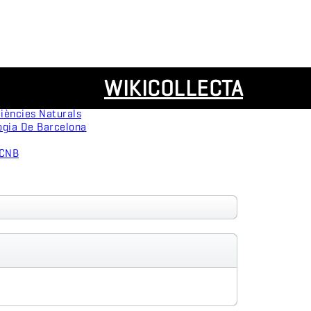
Recursos
WIKICOLLECTA
servation
Panorámicas
ògica
iències Naturals
ogia De Barcelona
MCNB