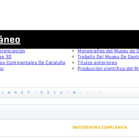
Publicaciones científicas
ráneo
menes tipo
Animal Biodiversity and Con
onistas
Arxius De Miscel·lània Zool
erenciación
Monografies del Museu de C
go 3D
Treballs Del Museu De Geol
os Continentales De Cataluña
Títulos anteriores
os
Producción científica del 
L
M
N
O
P
Q
R
S
T
U
V
W
X
Y
Z
#
WATERSIPORA COMPLANATA