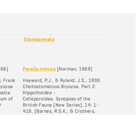
Stenolaemata
766)
Porella minuta
(Norman, 1868)
, Frank
Hayward, P.J., & Ryland, J.S., 1999.
ryozoa
Cheilostomatous Bryozoa. Part 2.
oatia.
Hippothoidea -
eum of
Celleporoidea. Synopses of the
British Fauna (New Series), 14: 1-
416, (Barnes, R.S.K., & Crothers,
J.H., editors). Field Studies Council,
Shrewsbury