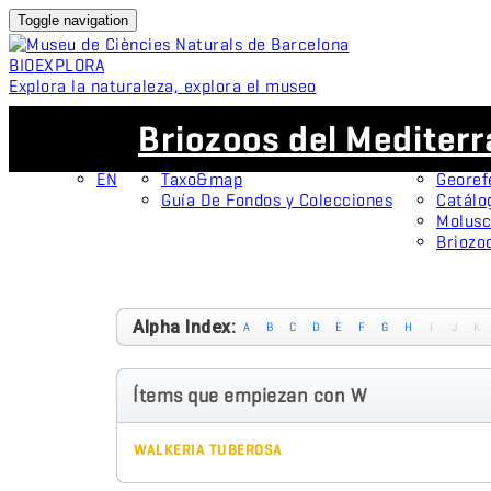
Toggle navigation
BIO
EXPLORA
Explora la naturaleza, explora el museo
ES
Colecciones
Proyectos
Briozoos del Mediter
CA
OMNIMUS
Espéci
ES
Colecciones Abiertas
Protag
EN
Taxo&map
Georef
Guía De Fondos y Colecciones
Catálo
Molusc
Briozo
Alpha Index:
A
B
C
D
E
F
G
H
I
J
K
Ítems que empiezan con W
WALKERIA TUBEROSA