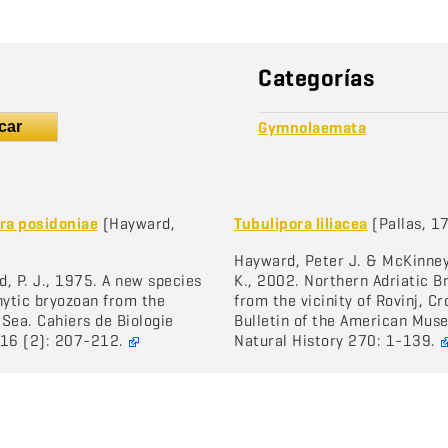
Categorías
car
Gymnolaemata
ra posidoniae
(Hayward,
Tubulipora liliacea
(Pallas, 1
Hayward, Peter J. & McKinney
, P. J., 1975. A new species
K., 2002. Northern Adriatic B
hytic bryozoan from the
from the vicinity of Rovinj, Cr
Sea. Cahiers de Biologie
Bulletin of the American Mus
 16 (2): 207-212.
Natural History 270: 1-139.