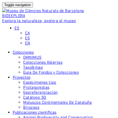
Toggle navigation
BIO
EXPLORA
Explora la naturaleza, explora el museo
ES
CA
ES
EN
Colecciones
OMNIMUS
Colecciones Abiertas
Taxo&map
Guía De Fondos y Colecciones
Proyectos
Espécimenes tipo
Protagonistas
Georeferenciación
Catálogo 3D
Moluscos Continentales De Cataluña
Briozoos
Publicaciones científicas
Animal Biodiversity and Conservation