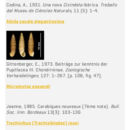
Codina, A., 1931. Una nova
Cicindela
ibèrica.
Treballs
del Museu de Ciències Naturals
, 11 (5): 1-4.
Abida secale elegantissima
Gittenberger, E., 1973. Beiträge zur kenntnis der
Pupillacea III. Chondrininae.
Zoologische
Verhandelingen
, 127: 1–267. [p. 108, fig. 47].
Microlestes espanoli
Jeanne, 1985. Carabiques nouveaux (7ème note).
Bull.
Soc. linn. Bordeaux
13(3): 103-136
Trechisibus (Trechisibiodes) rossi