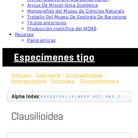
Arxius De Miscel·lània Zoològica
Monografies del Museu de Ciències Naturals
Treballs Del Museu De Geologia De Barcelona
Títulos anteriores
Producción científica del MCNB
Recursos
Panorámicas
Especímenes tipo
Mollusca
/
Gastropoda
/
Orthogastropoda
/
Heterobranchia
/
Pulmonata
/
Stylommatophora
Alpha Index:
A
B
C
D
E
F
G
H
I
J
K
L
M
N
O
P
Q
R
S
T
U
V
W
X
Y
Z
#
Clausilioidea