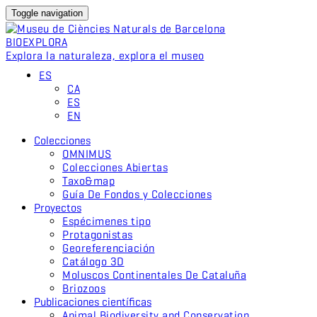
Toggle navigation
BIO
EXPLORA
Explora la naturaleza, explora el museo
ES
CA
ES
EN
Colecciones
OMNIMUS
Colecciones Abiertas
Taxo&map
Guía De Fondos y Colecciones
Proyectos
Espécimenes tipo
Protagonistas
Georeferenciación
Catálogo 3D
Moluscos Continentales De Cataluña
Briozoos
Publicaciones científicas
Animal Biodiversity and Conservation