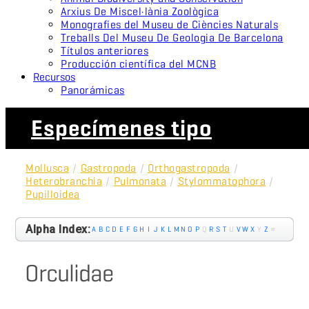
Arxius De Miscel·lània Zoològica
Monografies del Museu de Ciències Naturals
Treballs Del Museu De Geologia De Barcelona
Títulos anteriores
Producción científica del MCNB
Recursos
Panorámicas
Especímenes tipo
Mollusca
/
Gastropoda
/
Orthogastropoda
/
Heterobranchia
/
Pulmonata
/
Stylommatophora
/
Pupilloidea
Alpha Index:
A
B
C
D
E
F
G
H
I
J
K
L
M
N
O
P
Q
R
S
T
U
V
W
X
Y
Z
#
Orculidae