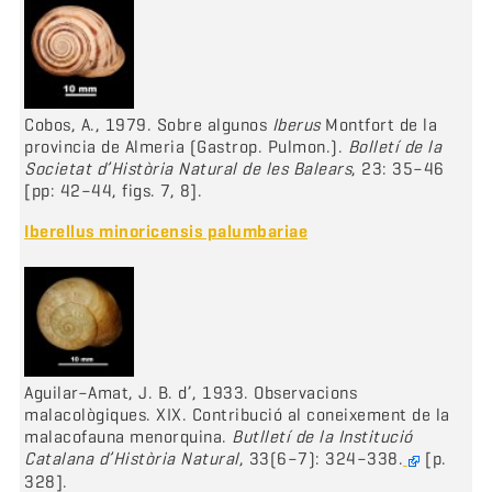
Cobos, A., 1979. Sobre algunos
Iberus
Montfort de la
provincia de Almeria (Gastrop. Pulmon.).
Bolletí de la
Societat d’Història Natural de les Balears
, 23: 35–46
[pp: 42–44, figs. 7, 8].
Iberellus minoricensis palumbariae
Aguilar–Amat, J. B. d’, 1933. Observacions
malacològiques. XIX. Contribució al coneixement de la
malacofauna menorquina.
Butlletí de la Institució
Catalana d’Història Natural
, 33(6–7): 324–338.
[p.
328].