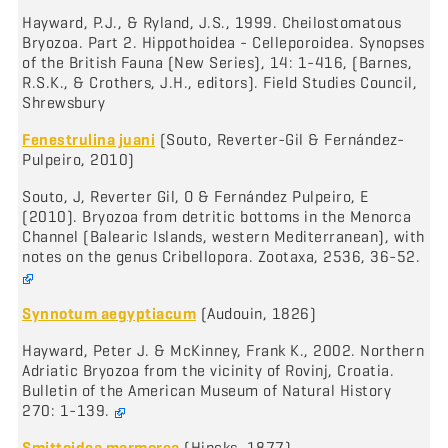
Hayward, P.J., & Ryland, J.S., 1999. Cheilostomatous
Bryozoa. Part 2. Hippothoidea - Celleporoidea. Synopses
of the British Fauna (New Series), 14: 1-416, (Barnes,
R.S.K., & Crothers, J.H., editors). Field Studies Council,
Shrewsbury
Fenestrulina juani
(Souto, Reverter-Gil & Fernández-
Pulpeiro, 2010)
Souto, J, Reverter Gil, O & Fernández Pulpeiro, E
(2010). Bryozoa from detritic bottoms in the Menorca
Channel (Balearic Islands, western Mediterranean), with
notes on the genus Cribellopora. Zootaxa, 2536, 36-52.
Synnotum aegyptiacum
(Audouin, 1826)
Hayward, Peter J. & McKinney, Frank K., 2002. Northern
Adriatic Bryozoa from the vicinity of Rovinj, Croatia.
Bulletin of the American Museum of Natural History
270: 1-139.
Smittoidea marmorea
(Hincks, 1877)