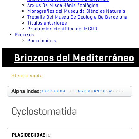
Arxius De Miscel·lània Zoològica
Monografies del Museu de Ciències Naturals
Treballs Del Museu De Geologia De Barcelona
Títulos anteriores
Producción científica del MCNB
Recursos
Panorámicas
Briozoos del Mediterráneo
Stenolaemata
Alpha Index:
A
B
C
D
E
F
G
H
I
J
K
L
M
N
O
P
Q
R
S
T
U
V
W
X
Y
Z
#
Cyclostomatida
PLAGIOECIIDAE
(1)