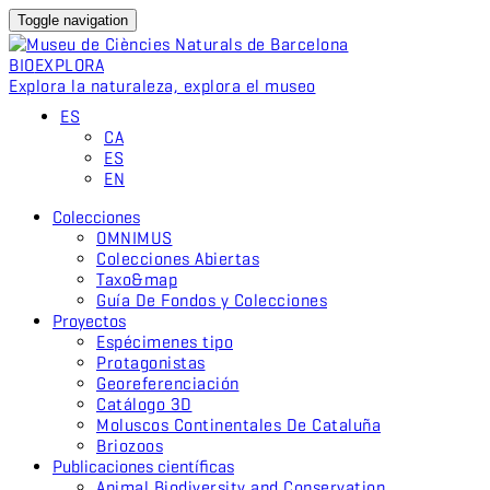
Toggle navigation
BIO
EXPLORA
Explora la naturaleza, explora el museo
ES
CA
ES
EN
Colecciones
OMNIMUS
Colecciones Abiertas
Taxo&map
Guía De Fondos y Colecciones
Proyectos
Espécimenes tipo
Protagonistas
Georeferenciación
Catálogo 3D
Moluscos Continentales De Cataluña
Briozoos
Publicaciones científicas
Animal Biodiversity and Conservation